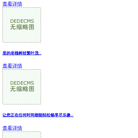
查看详情
里的老槐树枝繁叶茂...
查看详情
让您正在任何时间都能轻松畅享尽乐趣
...
查看详情