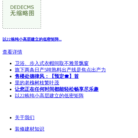
以22栋纯小高层建立的低密矩阵...
查看详情
卫浴、步入式衣帽间取不雅景飘窗
旗下两条日产5吨熟料出产线是焦点出产力
售楼处德律风：【预定☎】首
里的老槐树枝繁叶茂
让您正在任何时间都能轻松畅享尽乐趣
以22栋纯小高层建立的低密矩阵
关于我们
装修建材知识