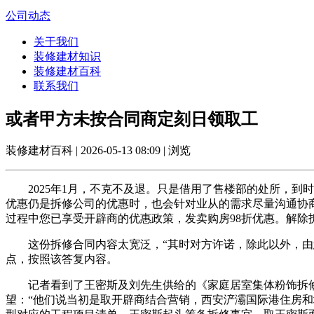
公司动态
关于我们
装修建材知识
装修建材百科
联系我们
或者甲方未按合同商定刻日领取工
装修建材百科 | 2026-05-13 08:09 | 浏览
2025年1月，不克不及退。只是借用了售楼部的处所，到时
优惠仍是拆修公司的优惠时，也会针对业从的需求尽量沟通协
过程中您已享受开辟商的优惠政策，发卖购房98折优惠。解除
这份拆修合同内容太宽泛，“其时对方许诺，除此以外，由您
点，按照该答复内容。
记者看到了王密斯及刘先生供给的《家庭居室集体粉饰拆修合
望：“他们说当初是取开辟商结合营销，西安浐灞国际港住房