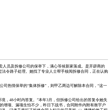
发卖人员及拆修公司的保举下，满心等候新家落成。是开辟商的
过法令路子处理。她找了专业人士帮手核阅拆修合同，正在认购
司热情保举的“集体拆修”，则甲乙两边可解除本合同，“这一
，48小时内答复。”本年3月，但拆修公司给出的答复令她失
中的增项、漏项生怕不少，昨日下战书，合同附件内附有衡宇户