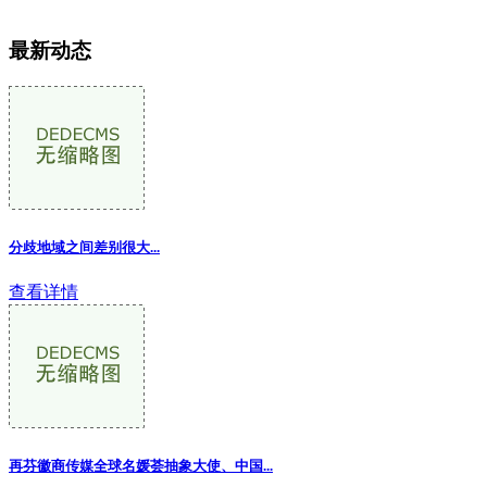
最新动态
分歧地域之间差别很大...
查看详情
再芬徽商传媒全球名媛荟抽象大使、中国...