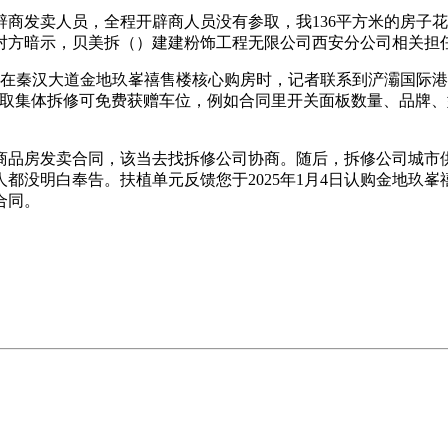
发卖人员，全程开辟商人员没有参取，我136平方米的房子花
对方暗示，贝美拆（）建建粉饰工程无限公司西安分公司相关担
秦汉大道金地玖峯禧售楼核心购房时，记者联系到浐灞国际港
参取集体拆修可免费获赠车位，例如合同里开关面板数量、品牌
品房发卖合同，该当去找拆修公司协商。随后，拆修公司城市
都没明白奉告。扶植单元反馈您于2025年1月4日认购金地玖峯
合同。