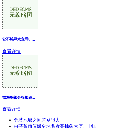
它不竭寻求立异、
...
查看详情
据海峡都会报报道...
查看详情
分歧地域之间差别很大
再芬徽商传媒全球名媛荟抽象大使、中国