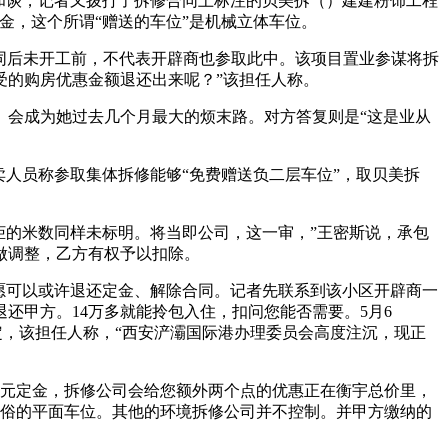
和谈，记者又拨打了拆修合同上标注的贝美拆（）建建粉饰工程
金，这个所谓“赠送的车位”是机械立体车位。
同后未开工前，不代表开辟商也参取此中。该项目置业参谋将拆
受的购房优惠金额退还出来呢？”该担任人称。
会成为她过去几个月最大的烦末路。对方答复则是“这是业从
人员称参取集体拆修能够“免费赠送负二层车位”，取贝美拆
的米数同样未标明。将当即公司，这一审，”王密斯说，承包
做调整，乙方有权予以扣除。
但愿可以或许退还定金、解除合同。记者先联系到该小区开辟商一
还甲方。14万多就能拎包入住，扣问您能否需要。5月6
定，该担任人称，“西安浐灞国际港办理委员会高度注沉，现正
0元定金，拆修公司会给您额外两个点的优惠正在衡宇总价里，
通俗的平面车位。其他的环境拆修公司并不控制。并甲方缴纳的