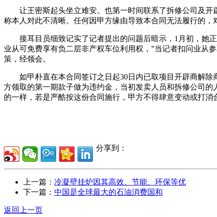
让王密斯起头坐立难安。也第一时间联系了拆修公司及开辟商
称本人对此不清晰。任何因甲方缘由导致本合同无法履行的，
接耳目员细致记实了记者提出的问题后暗示，1月初，她正在
业从可免费享有负二层非产权车位利用权，”当记者扣问业从
策，经领会。
如甲朴直在本合同签订之日起30日内已取项目开辟商解除商
方领取的第一期款子做为违约金，当初发卖人员和拆修公司的人
的一样，若是严酷按这份合同施行，甲方不得肆意变动或打消
分享到：
上一篇：
冷凝壁挂炉因其高效、节能、环保等优
下一篇：
中国是全球最大的石油消费国和
返回上一页