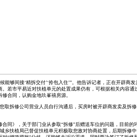
候能够间接‘精拆交付’‘拎包入住’”。他告诉记者，正在开辟商
商。若市平易近对扶植单元的处置成果仍有，可根据相关内容通
拆修合同，认购金地玖峯禧房源。
取拆修公司营业人员自行沟通后，买房时被开辟商发卖及拆修公
同》，关于部门业从参取“拆修”后赠送车位的问题，目前的环境
和城乡扶植局已督促扶植单元积极取您敌对协商处置，后期拆修