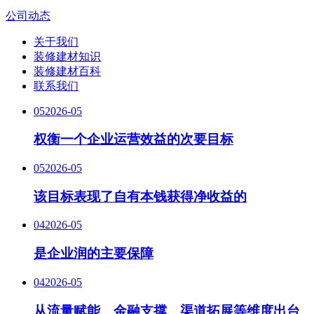
公司动态
关于我们
装修建材知识
装修建材百科
联系我们
05
2026-05
权衡一个企业运营效益的次要目标
05
2026-05
该目标表现了自有本钱获得净收益的
04
2026-05
是企业润的主要保障
04
2026-05
从流量赋能、金融支撑、渠道拓展等维度出台