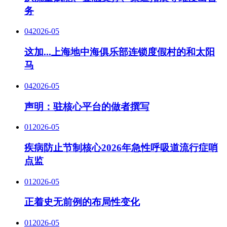
务
04
2026-05
这加...上海地中海俱乐部连锁度假村的和太阳
马
04
2026-05
声明：驻核心平台的做者撰写
01
2026-05
疾病防止节制核心2026年急性呼吸道流行症哨
点监
01
2026-05
正着史无前例的布局性变化
01
2026-05