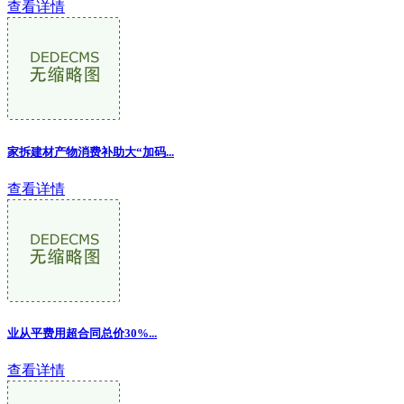
查看详情
家拆建材产物消费补助大“加码...
查看详情
业从平费用超合同总价30%...
查看详情