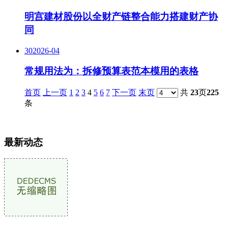
明宫建材股份以全财产链整合能力搭建财产协
同
30
2026-04
常规用法为：拆修预算表范本模用的表格
首页
上一页
1
2
3
4
5
6
7
下一页
末页
共
23
页
225
条
最新动态