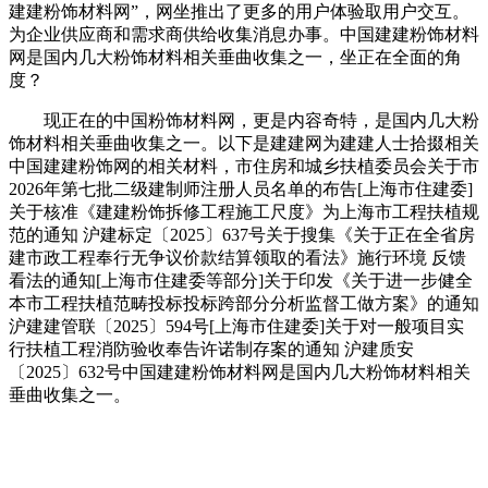
建建粉饰材料网”，网坐推出了更多的用户体验取用户交互。
为企业供应商和需求商供给收集消息办事。中国建建粉饰材料
网是国内几大粉饰材料相关垂曲收集之一，坐正在全面的角
度？
现正在的中国粉饰材料网，更是内容奇特，是国内几大粉
饰材料相关垂曲收集之一。以下是建建网为建建人士拾掇相关
中国建建粉饰网的相关材料，市住房和城乡扶植委员会关于市
2026年第七批二级建制师注册人员名单的布告[上海市住建委]
关于核准《建建粉饰拆修工程施工尺度》为上海市工程扶植规
范的通知 沪建标定〔2025〕637号关于搜集《关于正在全省房
建市政工程奉行无争议价款结算领取的看法》施行环境 反馈
看法的通知[上海市住建委等部分]关于印发《关于进一步健全
本市工程扶植范畴投标投标跨部分分析监督工做方案》的通知
沪建建管联〔2025〕594号[上海市住建委]关于对一般项目实
行扶植工程消防验收奉告许诺制存案的通知 沪建质安
〔2025〕632号中国建建粉饰材料网是国内几大粉饰材料相关
垂曲收集之一。