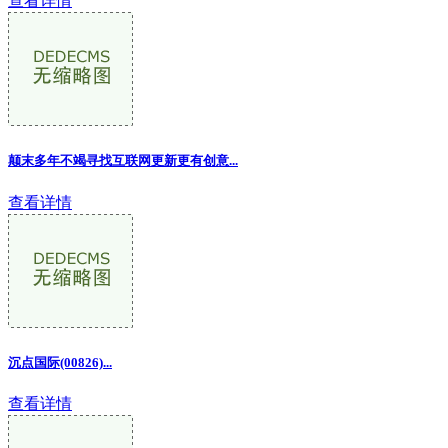
查看详情
颠末多年不竭寻找互联网更新更有创意
...
查看详情
沉点国际(00826)...
查看详情